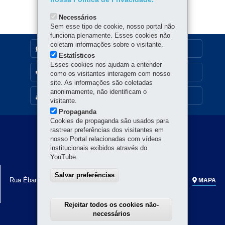
ok
Ap
er
p
Necessários
Sem esse tipo de cookie, nosso portal não
funciona plenamente. Esses cookies não
coletam informações sobre o visitante.
DENUNCIE CORRUPÇÃO
Estatísticos
Esses cookies nos ajudam a entender
OUVIDORIA
como os visitantes interagem com nosso
site. As informações são coletadas
anonimamente, não identificam o
MAPA DO SITE
visitante.
Propaganda
Cookies de propaganda são usados para
Navegação
rastrear preferências dos visitantes em
nosso Portal relacionadas com vídeos
principal
institucionais exibidos através do
YouTube.
SECRETARIA DA CULTURA
Salvar preferências
Rua Ébano Pereira, 240 - Centro
-
80.410-240
-
Curitiba
-
PR
MAPA
Horário de atendimento: 8h a 18h
Rejeitar todos os cookies não-
necessários