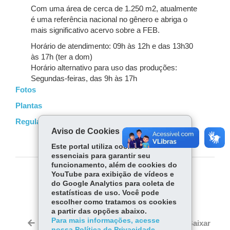
Com uma área de cerca de 1.250 m2, atualmente
é uma referência nacional no gênero e abriga o
mais significativo acervo sobre a FEB.
Horário de atendimento: 09h às 12h e das 13h30
às 17h (ter a dom)
Horário alternativo para uso das produções:
Segundas-feiras, das 9h às 17h
Fotos
Plantas
Regulamento de Uso do Espaço
Aviso de Cookies
Este portal utiliza cookies
essenciais para garantir seu
funcionamento, além de cookies do
YouTube para exibição de vídeos e
COMPARTILHE:
do Google Analytics para coleta de
estatísticas de uso. Você pode
Fa
W
escolher como tratamos os cookies
ce
ha
a partir das opções abaixo.
Tw
bo
ts
Para mais informações, acesse
Voltar
Início
Imprimir
Baixar
itt
nossa Política de Privacidade.