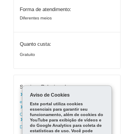
Forma de atendimento:
Diferentes meios
Quanto custa:
Gratuito
Serviços Relacionados:
Aviso de Cookies
Conhecer o Museu Dinâmico Interdisciplinar
em Maringá
Este portal utiliza cookies
Conhecer o Museu Histórico de Londrina Pe.
essenciais para garantir seu
Carlos Weiss - UEL
funcionamento, além de cookies do
YouTube para exibição de vídeos e
Conhecer o Programa Centro de
do Google Analytics para coleta de
Documentação Histórica - UEM
estatísticas de uso. Você pode