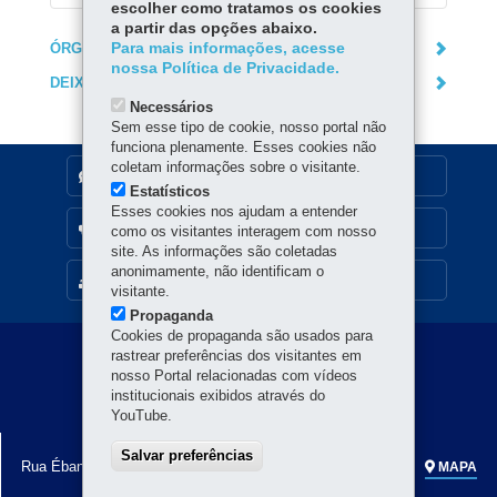
escolher como tratamos os cookies
a partir das opções abaixo.
ÓRGÃO RESPONSÁVEL
Para mais informações, acesse
nossa Política de Privacidade.
DEIXE SUA OPINIÃO
Necessários
Sem esse tipo de cookie, nosso portal não
funciona plenamente. Esses cookies não
coletam informações sobre o visitante.
DENUNCIE CORRUPÇÃO
Estatísticos
Esses cookies nos ajudam a entender
OUVIDORIA
como os visitantes interagem com nosso
site. As informações são coletadas
anonimamente, não identificam o
MAPA DO SITE
visitante.
Propaganda
Cookies de propaganda são usados para
Navegação
rastrear preferências dos visitantes em
nosso Portal relacionadas com vídeos
principal
institucionais exibidos através do
YouTube.
SECRETARIA DA CULTURA
Salvar preferências
Rua Ébano Pereira, 240 - Centro
-
80.410-240
-
Curitiba
-
PR
MAPA
Horário de atendimento: 8h a 18h