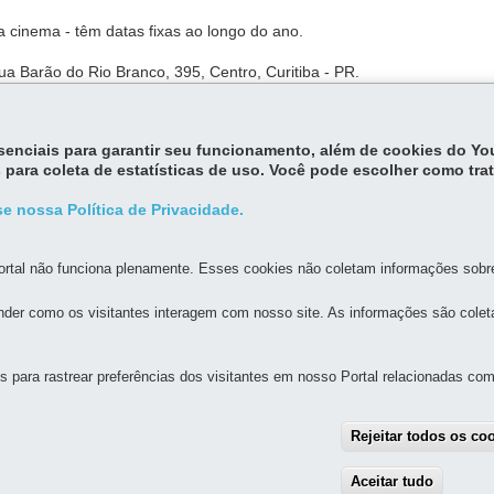
 cinema - têm datas fixas ao longo do ano.
 Barão do Rio Branco, 395, Centro, Curitiba - PR.
essenciais para garantir seu funcionamento, além de cookies do Y
 para coleta de estatísticas de uso. Você pode escolher como tra
e nossa Política de Privacidade.
rtal não funciona plenamente. Esses cookies não coletam informações sobre 
der como os visitantes interagem com nosso site. As informações são cole
para rastrear preferências dos visitantes em nosso Portal relacionadas com 
MAPA D
Rejeitar todos os co
CULTURA
Aceitar tudo
With
 Centro
-
80.410-240
-
Curitiba
-
PR
MAPA