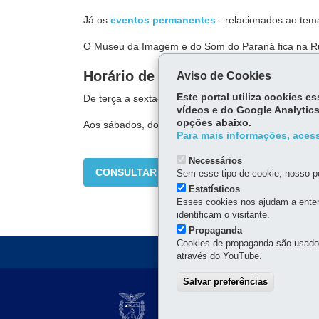
Já os
eventos permanentes
- relacionados ao tema
O Museu da Imagem e do Som do Paraná fica na Rua
Horário de visitação do MIS
Aviso de Cookies
Este portal utiliza cookies 
De terça a sexta-feira, das 9h às 18h.
vídeos e do Google Analytics
opções abaixo.
Aos sábados, domingos e feriados, das 10h às 16h.
Para mais informações, acess
Necessários
CONSULTAR
Sem esse tipo de cookie, nosso po
Estatísticos
Esses cookies nos ajudam a enten
identificam o visitante.
Propaganda
Cookies de propaganda são usados 
através do YouTube.
Salvar preferências
Navegação
SECRETARIA DA 
principal
Rua Ébano Pereira, 240 -