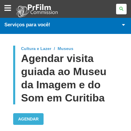
PR
FILM
COMMISSION
Serviços para você!
Cultura e Lazer
Museus
Agendar visita
guiada ao Museu
da Imagem e do
Som em Curitiba
AGENDAR