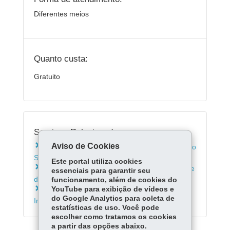
Diferentes meios
Quanto custa:
Gratuito
Serviços Relacionados:
Aviso de Cookies
Conhecer o acervo do Museu da Imagem e do
Som de Curitiba
Este portal utiliza cookies
Conhecer a biblioteca do Museu da Imagem e
essenciais para garantir seu
do Som em Curitiba
funcionamento, além de cookies do
YouTube para exibição de vídeos e
Consultar a programação do Museu da
do Google Analytics para coleta de
Imagem e do Som do Paraná
estatísticas de uso. Você pode
escolher como tratamos os cookies
a partir das opções abaixo.