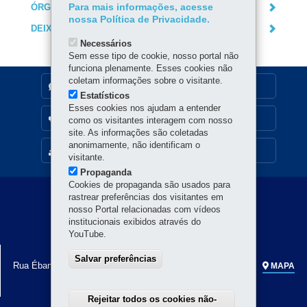
ÓRGÃO RESPONSÁVEL
Para mais informações, acesse
nossa Política de Privacidade.
DEIXE SUA OPINIÃO
Necessários
Sem esse tipo de cookie, nosso portal não
funciona plenamente. Esses cookies não
coletam informações sobre o visitante.
DENUNCIE CORRUPÇÃO
Estatísticos
Esses cookies nos ajudam a entender
OUVIDORIA
como os visitantes interagem com nosso
site. As informações são coletadas
anonimamente, não identificam o
MAPA DO SITE
visitante.
Propaganda
Cookies de propaganda são usados para
Navegação
rastrear preferências dos visitantes em
nosso Portal relacionadas com vídeos
principal
institucionais exibidos através do
YouTube.
SECRETARIA DA CULTURA
Salvar preferências
Rua Ébano Pereira, 240 - Centro
-
80.410-240
-
Curitiba
-
PR
MAPA
Horário de atendimento: 8h a 18h
Rejeitar todos os cookies não-