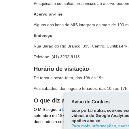
Pesquisas e consultas presenciais ao acervo pode
Acervo on-line
Alguns dos itens do MIS integram as mais de 190 m
Endereço
Rua Barão do Rio Branco, 395, Centro, Curitiba-PR.
Telefone: (41) 3232-9113.
Horário de visitação
De terça a sexta-feira, das 10h às 19h.
Aos sábados, domingos e feriados, das 10h às 17h.
O que diz a lei
Aviso de Cookies
O MIS segue a
Legislação do Sistema Estadual 
Este portal utiliza cookies 
setembro de 1990. De acordo com a lei, os museus 
vídeos e do Google Analytics
opções abaixo.
destinados a coletar, pesquisar, conservar, expor e 
Para mais informações, acess