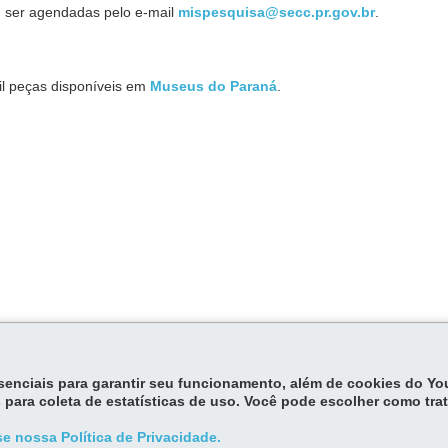
m ser agendadas pelo e-mail
mispesquisa@secc.pr.gov.br
.
il peças disponíveis em
Museus do Paraná
.
de Museus do Paraná
, publicada no Diário Oficial n° 3.356, de 24 de
essenciais para garantir seu funcionamento, além de cookies do Y
são espaços dotados de quadro funcional, com acervo aberto ao públi
 para coleta de estatísticas de uso. Você pode escolher como tra
divulgar obras com objetivos educacionais, culturais e de lazer.
e nossa Política de Privacidade.